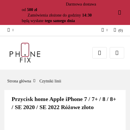
Darmowa dostawa
od
500 zł
Zamówienia złożone do godziny
14:30
będą wysłane
tego samego dnia
(
0
)
Zaloguj się
Załóż konto
Dodaj zgłoszenie
Zgody cookies
Strona główna
Czytniki linii
Przycisk home Apple iPhone 7 / 7+ / 8 / 8+
/ SE 2020 / SE 2022 Różowe złoto