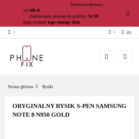
Darmowa dostawa
od
500 zł
Zamówienia złożone do godziny
14:30
będą wysłane
tego samego dnia
(
0
)
Zaloguj się
Załóż konto
Dodaj zgłoszenie
Zgody cookies
Strona główna
Rysiki
ORYGINALNY RYSIK S-PEN SAMSUNG
NOTE 8 N950 GOLD