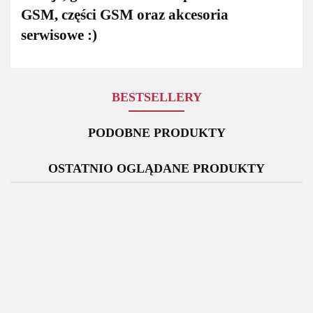
GSM, części GSM oraz akcesoria
serwisowe :)
BESTSELLERY
PODOBNE PRODUKTY
OSTATNIO OGLĄDANE PRODUKTY
Bateria
Bateria
Oryginalna
Rysik
Oryginalny
Samsung
Samsung
Ładowarka
Samsung
S
Wyświetlacz
Galaxy
Galaxy
Sieciowa