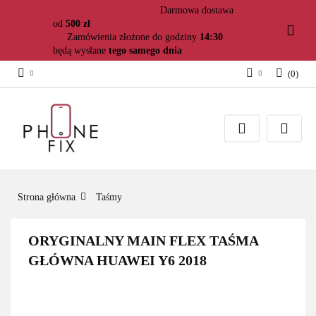
Darmowa dostawa
od
500 zł
Zamówienia złożone do godziny
14:30
będą wysłane
tego samego dnia
(
0
)
Zaloguj się
Załóż konto
Dodaj zgłoszenie
Zgody cookies
Strona główna
Taśmy
ORYGINALNY MAIN FLEX TAŚMA
GŁÓWNA HUAWEI Y6 2018