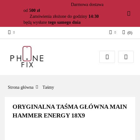
Darmowa dostawa
od
500 zł
Zamówienia złożone do godziny
14:30
będą wysłane
tego samego dnia
(
0
)
Zaloguj się
Załóż konto
Dodaj zgłoszenie
Zgody cookies
Strona główna
Taśmy
ORYGINALNA TAŚMA GŁÓWNA MAIN
HAMMER ENERGY 18X9