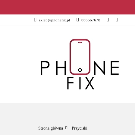
KATEGORIE
sklep@phonefix.pl
666667678
AKCESORIA
WSZYSTKIE KATEGORIE
KATEG
Strona główna
Przyciski