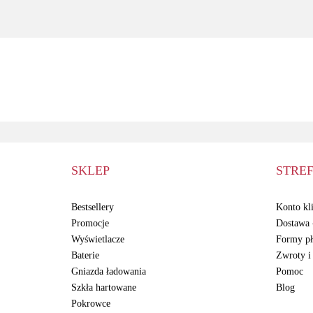
5000mAh
Super Amoled +
wklejki GH82-
31247A
SKLEP
STREF
Bestsellery
Konto kli
Promocje
Dostawa -
Wyświetlacze
Formy pł
Baterie
Zwroty i
Gniazda ładowania
Pomoc
Szkła hartowane
Blog
Pokrowce