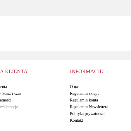
4050 mAh
20W Kostka
Am
BS901ABY
Zasilacz
ADATA
A KLIENTA
INFORMACJE
enta
O nas
 koszt i czas
Regulamin sklepu
atności
Regulamin konta
 reklamacje
Regulamin Newslettera
Polityka prywatności
Kontakt