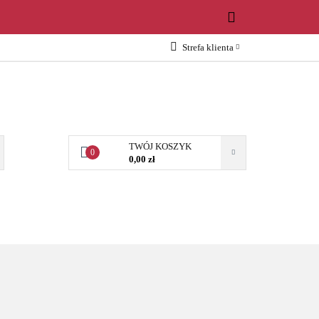
WOŚCI
Strefa klienta
Zaloguj się
Załóż konto
Dodaj zgłoszenie
Zgody cookies
TWÓJ KOSZYK
0
0,00 zł
OŚCI
AKCESORIA
NARZĘDZIA