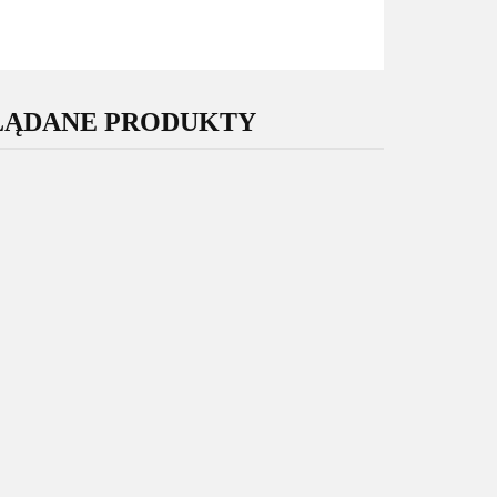
LĄDANE PRODUKTY
Oryginalny
Oryginalny
Wyświetlacz
Wyświetlacz
yświetlacz
Samsung Galaxy
Samsung Galaxy
sung Galaxy
M15 5G M156
S24 Ultra S928
729.00
25 5G A256
199.00
Nowy Oryginalny
175.00
Nowy Service
owy Service
Service Pack Super
Pack Super
Pack Super
AMOLED GH82-