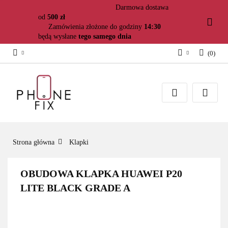
Darmowa dostawa
od
500 zł
Zamówienia złożone do godziny
14:30
będą wysłane
tego samego dnia
(
0
)
Zaloguj się
Załóż konto
Dodaj zgłoszenie
Zgody cookies
Strona główna
Klapki
OBUDOWA KLAPKA HUAWEI P20
LITE BLACK GRADE A