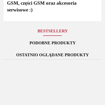
GSM, części GSM oraz akcesoria
serwisowe :)
BESTSELLERY
PODOBNE PRODUKTY
OSTATNIO OGLĄDANE PRODUKTY
Bateria
Bateria
Oryginalna
Rysik
Oryginalny
Samsung
Samsung
Ładowarka
Samsung
S
Wyświetlacz
Galaxy
Galaxy
Sieciowa
Galaxy
Ga