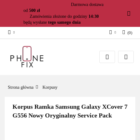
Darmowa dostawa
od
500 zł
Zamówienia złożone do godziny
14:30
będą wysłane
tego samego dnia
(
0
)
Zaloguj się
Załóż konto
Dodaj zgłoszenie
Zgody cookies
Strona główna
Korpusy
Korpus Ramka Samsung Galaxy XCover 7
G556 Nowy Oryginalny Service Pack