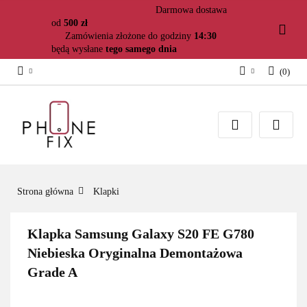
Darmowa dostawa
od
500 zł
Zamówienia złożone do godziny
14:30
będą wysłane
tego samego dnia
(
0
)
Zaloguj się
Załóż konto
Dodaj zgłoszenie
Zgody cookies
Strona główna
Klapki
Klapka Samsung Galaxy S20 FE G780
Niebieska Oryginalna Demontażowa
Grade A