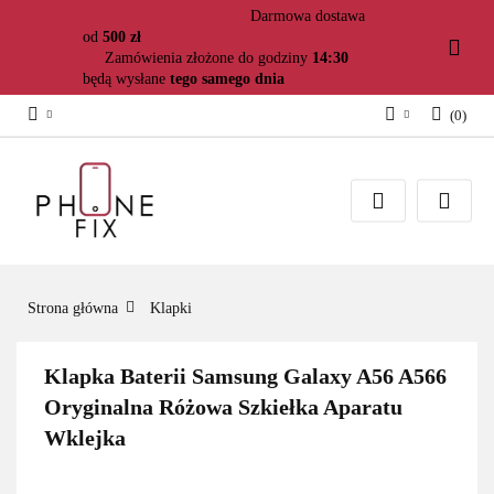
Darmowa dostawa
od
500 zł
Zamówienia złożone do godziny
14:30
będą wysłane
tego samego dnia
(
0
)
Zaloguj się
Załóż konto
Dodaj zgłoszenie
Zgody cookies
Strona główna
Klapki
Klapka Baterii Samsung Galaxy A56 A566
Oryginalna Różowa Szkiełka Aparatu
Wklejka