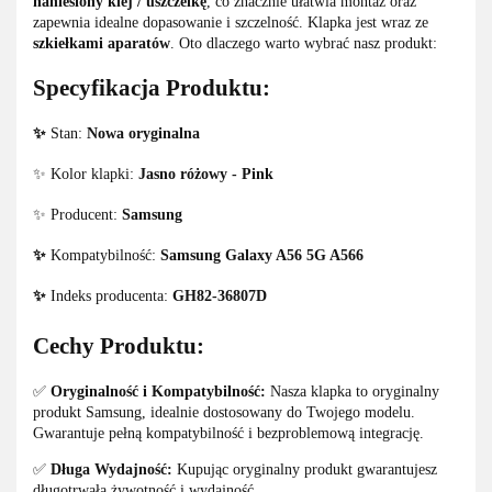
naniesiony klej / uszczelkę
, co znacznie ułatwia montaż oraz
zapewnia idealne dopasowanie i szczelność. Klapka jest wraz ze
szkiełkami aparatów
. Oto dlaczego warto wybrać nasz produkt:
Specyfikacja Produktu:
✨
Stan:
Nowa oryginalna
✨ Kolor klapki:
Jasno różowy - Pink
✨ Producent:
Samsung
✨
Kompatybilność:
Samsung Galaxy A56 5G A566
✨
Indeks producenta:
GH82-36807D
Cechy Produktu:
✅
Oryginalność i Kompatybilność:
Nasza klapka to oryginalny
produkt Samsung, idealnie dostosowany do Twojego modelu.
Gwarantuje pełną kompatybilność i bezproblemową integrację.
✅
Długa Wydajność:
Kupując oryginalny produkt gwarantujesz
długotrwałą żywotność i wydajność.