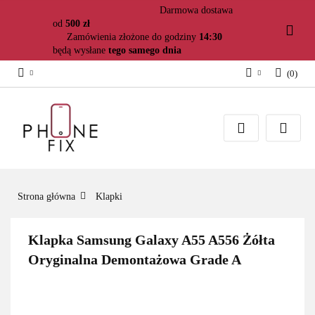
Darmowa dostawa
od
500 zł
Zamówienia złożone do godziny
14:30
będą wysłane
tego samego dnia
(
0
)
Zaloguj się
Załóż konto
Dodaj zgłoszenie
Zgody cookies
Strona główna
Klapki
Klapka Samsung Galaxy A55 A556 Żółta
Oryginalna Demontażowa Grade A