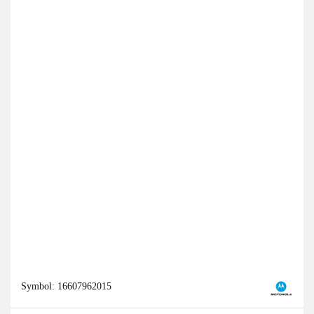
Symbol:
16607962015