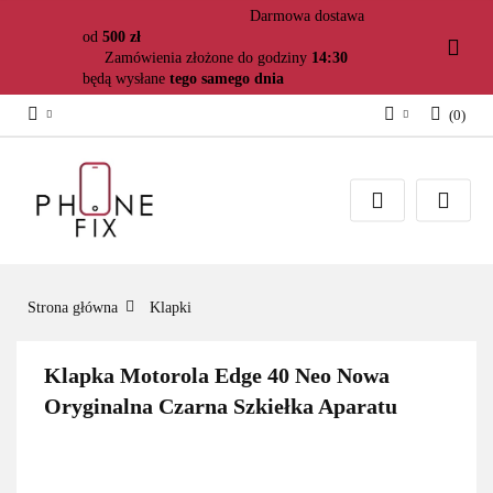
Darmowa dostawa
od
500 zł
Zamówienia złożone do godziny
14:30
będą wysłane
tego samego dnia
(
0
)
Zaloguj się
Załóż konto
Dodaj zgłoszenie
Zgody cookies
Strona główna
Klapki
Klapka Motorola Edge 40 Neo Nowa
Oryginalna Czarna Szkiełka Aparatu