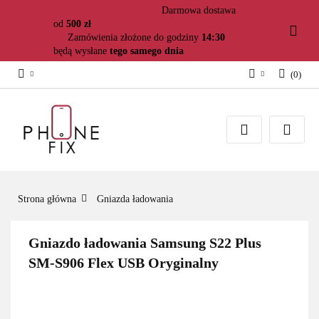
Darmowa dostawa
od
500 zł
Zamówienia złożone do godziny
14:30
będą wysłane
tego samego dnia
(
0
)
Zaloguj się
Załóż konto
Dodaj zgłoszenie
Zgody cookies
Strona główna
Gniazda ładowania
Gniazdo ładowania Samsung S22 Plus
SM-S906 Flex USB Oryginalny