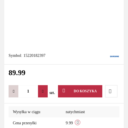
Symbol:
15220182397
89.99
DO KOSZYKA
szt.
Do
Wysyłka w ciągu
natychmiast
przechowa
Cena przesyłki
9.99