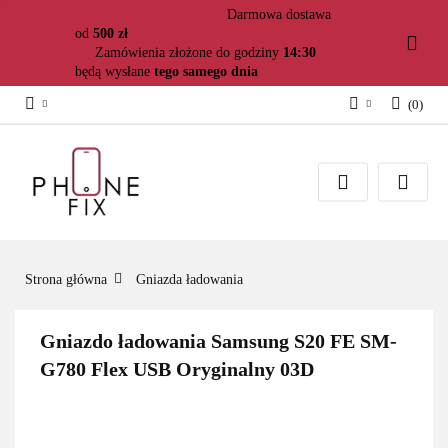
Darmowa dostawa
od
500 zł
Zamówienia złożone do godziny
14:30
będą wysłane
tego samego dnia
(
0
)
Zaloguj się
Załóż konto
Dodaj zgłoszenie
Zgody cookies
Strona główna
Gniazda ładowania
Gniazdo ładowania Samsung S20 FE SM-
G780 Flex USB Oryginalny 03D