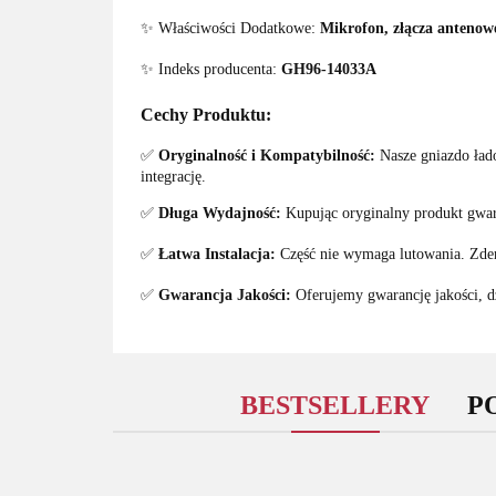
✨ Właściwości Dodatkowe:
Mikrofon, złącza antenow
✨ Indeks producenta:
GH96-14033A
Cechy Produktu:
✅
Oryginalność i Kompatybilność:
Nasze gniazdo ład
integrację.
✅
Długa Wydajność:
Kupując oryginalny produkt gwar
✅
Łatwa Instalacja:
Część nie wymaga lutowania. Zdem
✅
Gwarancja Jakości:
Oferujemy gwarancję jakości, dz
BESTSELLERY
P