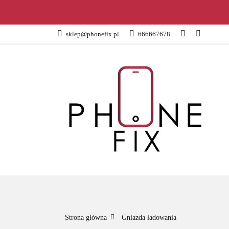
KATEGORIE
sklep@phonefix.pl
666667678
AKCESORIA
WSZYSTKIE KATEGORIE
KATEG
Strona główna
Gniazda ładowania