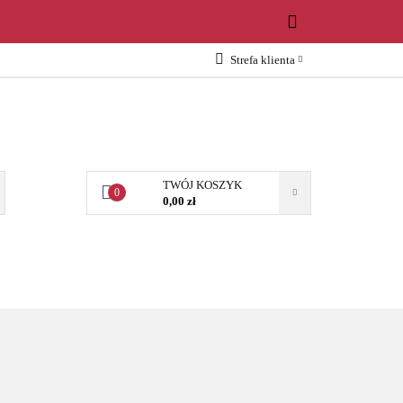
WOŚCI
Strefa klienta
Zaloguj się
Załóż konto
Dodaj zgłoszenie
Zgody cookies
TWÓJ KOSZYK
0
0,00 zł
OŚCI
AKCESORIA
NARZĘDZIA