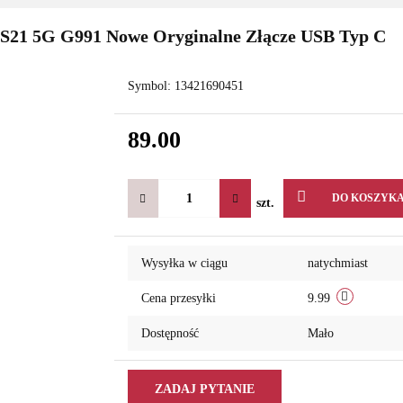
 S21 5G G991 Nowe Oryginalne Złącze USB Typ C
Symbol:
13421690451
89.00
DO KOSZYK
szt.
Wysyłka w ciągu
natychmiast
Cena przesyłki
9.99
Dostępność
Mało
ZADAJ PYTANIE