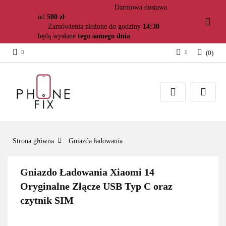
Darmowa dostawa
od
500 zł
Zamówienia złożone do godziny
14:30
będą wysłane
tego samego dnia
(
0
)
Zaloguj się
Załóż konto
Dodaj zgłoszenie
Zgody cookies
Strona główna
Gniazda ładowania
Gniazdo Ładowania Xiaomi 14
Oryginalne Złącze USB Typ C oraz
czytnik SIM