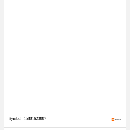
Symbol:
15801623007