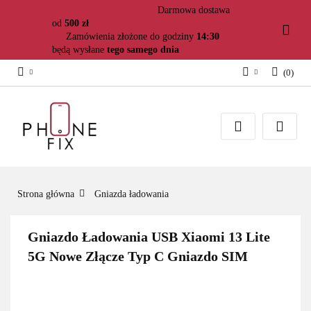
Darmowa dostawa
od
500 zł
Zamówienia złożone do godziny
14:30
będą wysłane
tego samego dnia
(
0
)
Zaloguj się
Załóż konto
Dodaj zgłoszenie
Zgody cookies
Strona główna
Gniazda ładowania
Gniazdo Ładowania USB Xiaomi 13 Lite
5G Nowe Złącze Typ C Gniazdo SIM