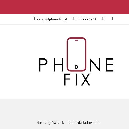
KATEGORIE
sklep@phonefix.pl
666667678
AKCESORIA
WSZYSTKIE KATEGORIE
KATEG
Strona główna
Gniazda ładowania