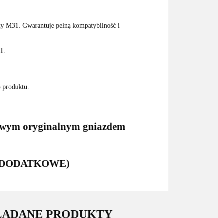
xy M31. Gwarantuje pełną kompatybilność i
1.
o produktu.
nowym oryginalnym gniazdem
ŁUGI DODATKOWE)
LĄDANE PRODUKTY