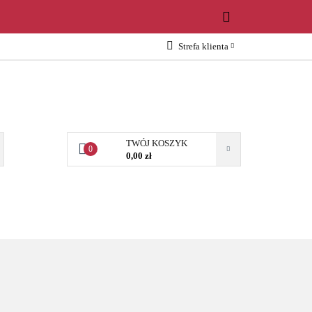
WOŚCI
Strefa klienta
Zaloguj się
Załóż konto
Dodaj zgłoszenie
Zgody cookies
TWÓJ KOSZYK
0
0,00 zł
OŚCI
AKCESORIA
NARZĘDZIA