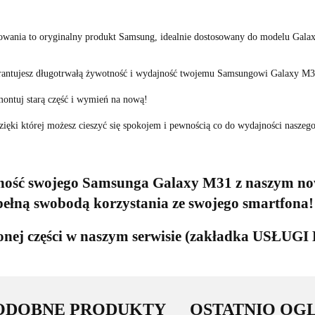
owania to oryginalny produkt Samsung, idealnie dostosowany do modelu Gala
rantujesz długotrwałą żywotność i wydajność twojemu Samsungowi Galaxy M3
ontuj starą część i wymień na nową!
ięki której możesz cieszyć się spokojem i pewnością co do wydajności naszeg
wność swojego Samsunga Galaxy M31 z naszym 
 pełną swobodą korzystania ze swojego smartfona!
pionej części w naszym serwisie (zakładka US
ODOBNE PRODUKTY
OSTATNIO OG