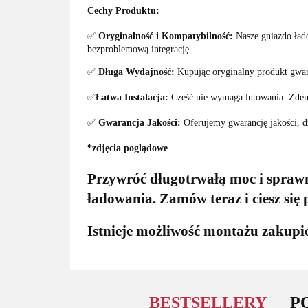
Cechy Produktu:
✅
Oryginalność i Kompatybilność:
Nasze gniazdo ład
bezproblemową integrację.
✅
Długa Wydajność:
Kupując oryginalny produkt gwa
✅
Łatwa Instalacja:
Część nie wymaga lutowania. Zdem
✅
Gwarancja Jakości:
Oferujemy gwarancję jakości, dz
*zdjęcia poglądowe
Przywróć długotrwałą moc i spra
ładowania. Zamów teraz i ciesz się
Istnieje możliwość montażu zaku
BESTSELLERY
P