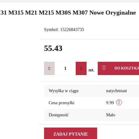
M31 M315 M21 M215 M30S M307 Nowe Oryginalne
Symbol:
15226843735
55.43
DO KOSZYK
szt.
Wysyłka w ciągu
natychmiast
Cena przesyłki
9.99
Dostępność
Mało
ZADAJ PYTANIE