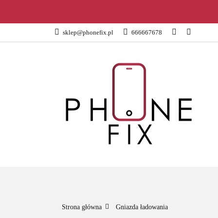
KATEGORIE
sklep@phonefix.pl
666667678
AKCESORIA
WSZYSTKIE KATEGORIE
KATEG
Strona główna
Gniazda ładowania