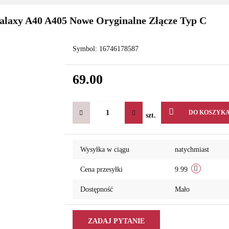
laxy A40 A405 Nowe Oryginalne Złącze Typ C
Symbol:
16746178587
69.00
DO KOSZYK
szt.
Wysyłka w ciągu
natychmiast
Cena przesyłki
9.99
Dostępność
Mało
ZADAJ PYTANIE