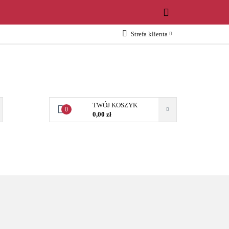
WOŚCI
Strefa klienta
Zaloguj się
Załóż konto
Dodaj zgłoszenie
Zgody cookies
TWÓJ KOSZYK
0
0,00 zł
OŚCI
AKCESORIA
NARZĘDZIA