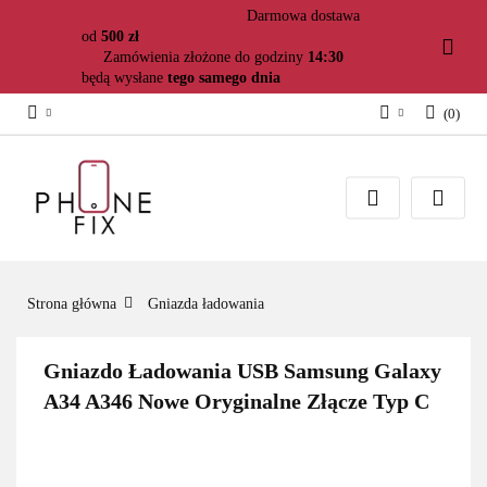
Darmowa dostawa
od
500 zł
Zamówienia złożone do godziny
14:30
będą wysłane
tego samego dnia
(
0
)
Zaloguj się
Załóż konto
Dodaj zgłoszenie
Zgody cookies
Strona główna
Gniazda ładowania
Gniazdo Ładowania USB Samsung Galaxy
A34 A346 Nowe Oryginalne Złącze Typ C