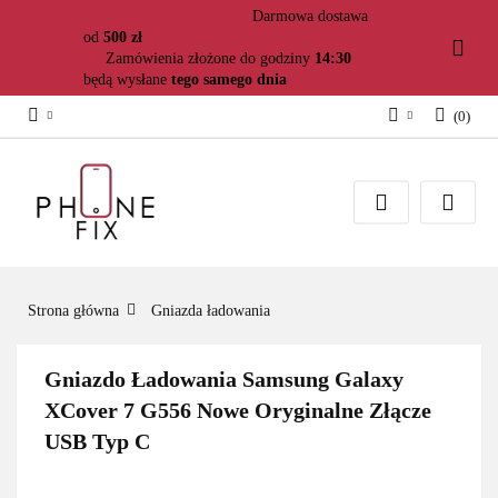
Darmowa dostawa
od
500 zł
Zamówienia złożone do godziny
14:30
będą wysłane
tego samego dnia
(
0
)
Zaloguj się
Załóż konto
Dodaj zgłoszenie
Zgody cookies
Strona główna
Gniazda ładowania
Gniazdo Ładowania Samsung Galaxy
XCover 7 G556 Nowe Oryginalne Złącze
USB Typ C