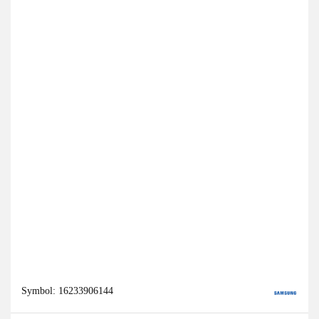
Symbol:
16233906144