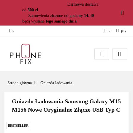
Darmowa dostawa
od
500 zł
Zamówienia złożone do godziny
14:30
będą wysłane
tego samego dnia
(
0
)
Zaloguj się
Załóż konto
Dodaj zgłoszenie
Zgody cookies
Strona główna
Gniazda ładowania
Gniazdo Ładowania Samsung Galaxy M15
M156 Nowe Oryginalne Złącze USB Typ C
BESTSELLER