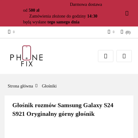
Darmowa dostawa
od
500 zł
Zamówienia złożone do godziny
14:30
będą wysłane
tego samego dnia
(
0
)
Zaloguj się
Załóż konto
Dodaj zgłoszenie
Zgody cookies
Strona główna
Głośniki
Głośnik rozmów Samsung Galaxy S24
S921 Oryginalny górny głośnik