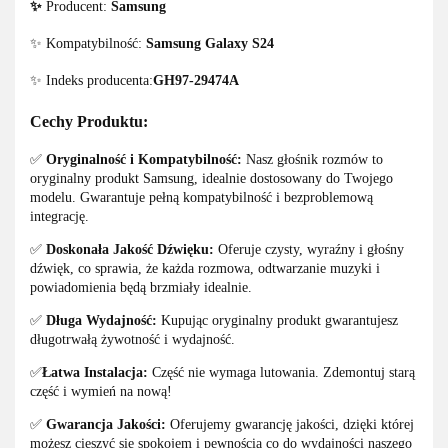
✨
Producent:
Samsung
✨ Kompatybilność:
Samsung Galaxy S24
✨ Indeks producenta:
GH97-29474A
Cechy Produktu:
✅
Oryginalność i Kompatybilność:
Nasz głośnik rozmów to
oryginalny produkt Samsung, idealnie dostosowany do Twojego
modelu. Gwarantuje pełną kompatybilność i bezproblemową
integrację.
✅
Doskonała Jakość Dźwięku:
Oferuje czysty, wyraźny i głośny
dźwięk, co sprawia, że każda rozmowa, odtwarzanie muzyki i
powiadomienia będą brzmiały idealnie.
✅
Długa Wydajność:
Kupując oryginalny produkt gwarantujesz
długotrwałą żywotność i wydajność.
✅
Łatwa Instalacja:
Część nie wymaga lutowania. Zdemontuj starą
część i wymień na nową!
✅
Gwarancja Jakości:
Oferujemy gwarancję jakości, dzięki której
możesz cieszyć się spokojem i pewnością co do wydajności naszego