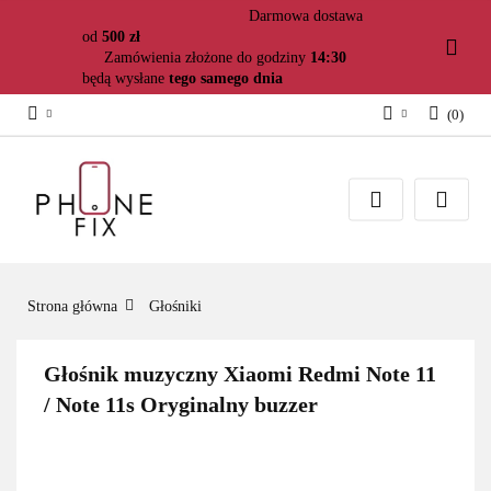
Darmowa dostawa
od
500 zł
Zamówienia złożone do godziny
14:30
będą wysłane
tego samego dnia
(
0
)
Zaloguj się
Załóż konto
Dodaj zgłoszenie
Zgody cookies
Strona główna
Głośniki
Głośnik muzyczny Xiaomi Redmi Note 11
/ Note 11s Oryginalny buzzer