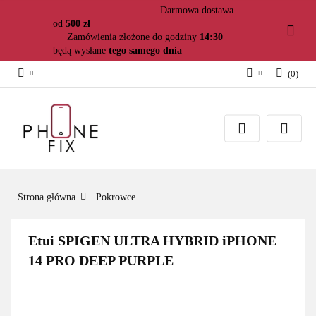
Darmowa dostawa
od
500 zł
Zamówienia złożone do godziny
14:30
będą wysłane
tego samego dnia
(
0
)
Zaloguj się
Załóż konto
Dodaj zgłoszenie
Zgody cookies
Strona główna
Pokrowce
Etui SPIGEN ULTRA HYBRID iPHONE
14 PRO DEEP PURPLE