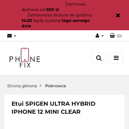
Darmowa
dostawa od
500 zł
Zamówienia złożone do godziny
14:30
będą wysłane
tego samego
dnia
(
0
)
Zaloguj się
Załóż konto
Dodaj zgłoszenie
Zgody cookies
Strona główna
Pokrowce
Etui SPIGEN ULTRA HYBRID
IPHONE 12 MINI CLEAR