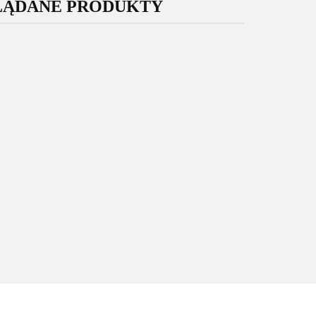
LĄDANE PRODUKTY
Oryginalny
Oryginalny
Wyświetlacz
Wyświetlacz
yświetlacz
Samsung Galaxy
Samsung Galaxy
sung Galaxy
M15 5G M156
S24 Ultra S928
729.00
25 5G A256
199.00
Nowy Oryginalny
175.00
Nowy Service
owy Service
Service Pack Super
Pack Super
Pack Super
AMOLED GH82-
Amoled +
oled GH82-
34683A
wklejki
33215A