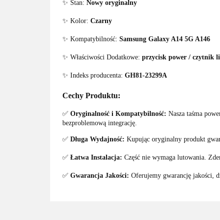
✨ Stan:
Nowy oryginalny
✨ Kolor:
Czarny
✨ Kompatybilność:
Samsung Galaxy A14 5G A146
✨ Właściwości Dodatkowe:
przycisk power / czytnik l
✨ Indeks producenta:
GH81-23299A
Cechy Produktu:
✅
Oryginalność i Kompatybilność:
Nasza taśma power 
bezproblemową integrację.
✅
Długa Wydajność:
Kupując oryginalny produkt gwar
✅
Łatwa Instalacja:
Część nie wymaga lutowania. Zdem
✅
Gwarancja Jakości:
Oferujemy gwarancję jakości, dz