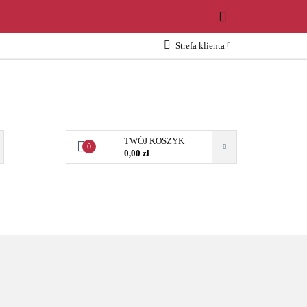
WOŚCI
Strefa klienta
Zaloguj się
Załóż konto
Dodaj zgłoszenie
Zgody cookies
TWÓJ KOSZYK
0
0,00 zł
OŚCI
AKCESORIA
NARZĘDZIA