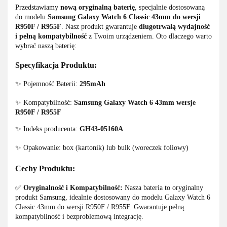
Przedstawiamy
nową oryginalną baterię
, specjalnie dostosowaną
do modelu
Samsung Galaxy Watch 6 Classic 43mm do wersji
R950F / R955F
. Nasz produkt gwarantuje
długotrwałą wydajność
i pełną kompatybilność
z Twoim urządzeniem. Oto dlaczego warto
wybrać naszą baterię:
Specyfikacja Produktu:
✨ Pojemność Baterii:
295mAh
✨ Kompatybilność:
Samsung Galaxy Watch 6 43mm wersje
R950F / R955F
✨ Indeks producenta:
GH43-05160A
✨ Opakowanie: box (kartonik) lub bulk (woreczek foliowy)
Cechy Produktu:
✅
Oryginalność i Kompatybilność:
Nasza bateria to oryginalny
produkt Samsung, idealnie dostosowany do modelu Galaxy Watch 6
Classic 43mm do wersji R950F / R955F. Gwarantuje pełną
kompatybilność i bezproblemową integrację.