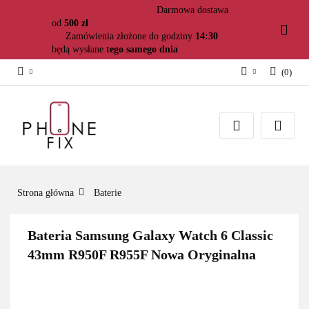
Darmowa dostawa
od
500 zł
Zamówienia złożone do godziny
14:30
będą wysłane
tego samego dnia
(
0
)
Zaloguj się
Załóż konto
Dodaj zgłoszenie
Zgody cookies
Strona główna
Baterie
Bateria Samsung Galaxy Watch 6 Classic
43mm R950F R955F Nowa Oryginalna