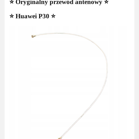
⭐ Oryginalny przewód antenowy ⭐
⭐ Huawei P30 ⭐