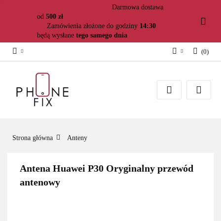
Darmowa dostawa
od
500 zł
Zamówienia złożone do godziny
14:30
będą wysłane
tego samego dnia
(
0
)
Zaloguj się
Załóż konto
Dodaj zgłoszenie
Zgody cookies
Strona główna
Anteny
Antena Huawei P30 Oryginalny przewód
antenowy