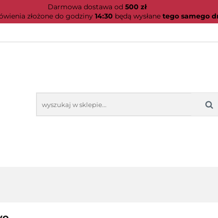
mowa dostawa od
500 zł
PRODUCENCI
TELEFONY
BESTSELLERY
enia złożone do godziny
14:30
będą wysłane
tego samego d
NARZĘDZIA
ORIE
PRODUCENCI
TELEFONY
BESTSELLERY
N
vo