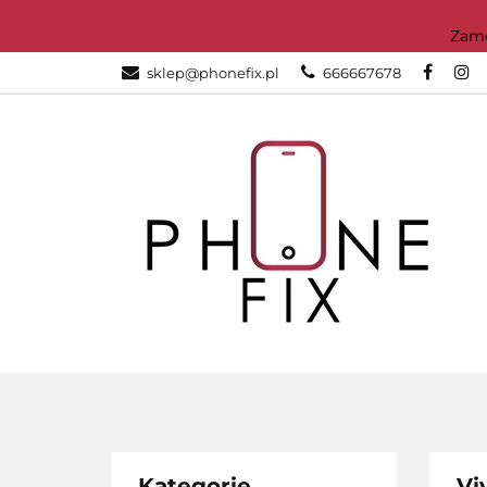
Dar
KATEGORIE
Zamówi
sklep@phonefix.pl
666667678
AKCESORIA
WSZYSTKIE KATEGORIE
KATEG
Kategorie
Vi