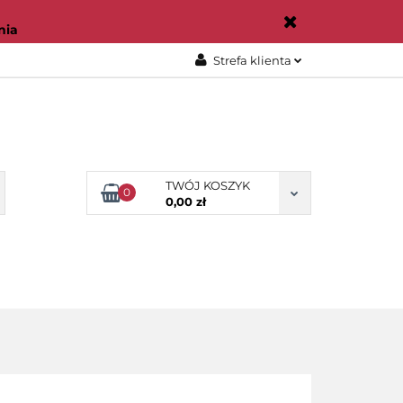
NOWOŚCI
nia
Strefa klienta
Zaloguj się
Załóż konto
Dodaj zgłoszenie
Zgody cookies
TWÓJ KOSZYK
0
0,00 zł
OWOŚCI
AKCESORIA
NARZĘDZIA