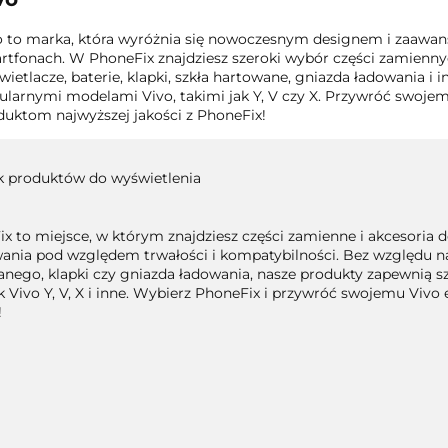
o to marka, która wyróżnia się nowoczesnym designem i zaaw
rtfonach. W PhoneFix znajdziesz szeroki wybór części zamienny
ietlacze, baterie, klapki, szkła hartowane, gniazda ładowania i 
ularnymi modelami Vivo, takimi jak Y, V czy X. Przywróć swojem
duktom najwyższej jakości z PhoneFix!
k produktów do wyświetlenia
x to miejsce, w którym znajdziesz części zamienne i akcesoria d
ania pod względem trwałości i kompatybilności. Bez względu na t
nego, klapki czy gniazda ładowania, nasze produkty zapewnią 
ak Vivo Y, V, X i inne. Wybierz PhoneFix i przywróć swojemu Vivo
ś!