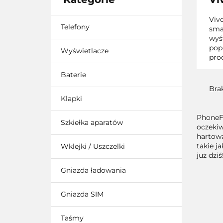
Viv
Telefony
sma
wyśw
pop
Wyświetlacze
pro
Baterie
Bra
Klapki
PhoneFi
Szkiełka aparatów
oczekiw
hartowa
takie j
Wklejki / Uszczelki
już dzi
Gniazda ładowania
Gniazda SIM
Taśmy