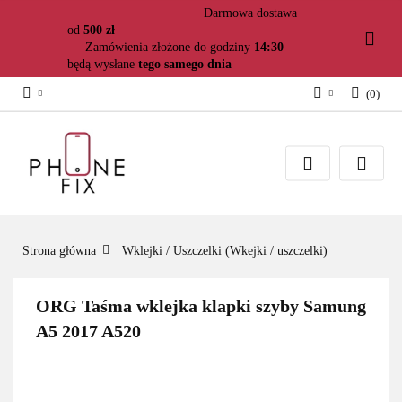
Darmowa dostawa
od
500 zł
Zamówienia złożone do godziny
14:30
będą wysłane
tego samego dnia
(
0
)
Zaloguj się
Załóż konto
Dodaj zgłoszenie
Zgody cookies
Strona główna
Wklejki / Uszczelki (Wkejki / uszczelki)
ORG Taśma wklejka klapki szyby Samung
A5 2017 A520