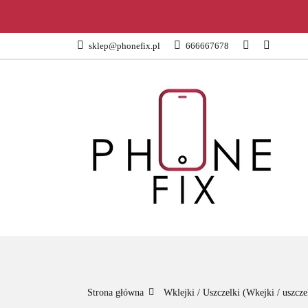
KATEGORIE
sklep@phonefix.pl
666667678
AKCESORIA
WSZYSTKIE KATEGORIE
KATEG
Strona główna
Wklejki / Uszczelki (Wkejki / uszcze