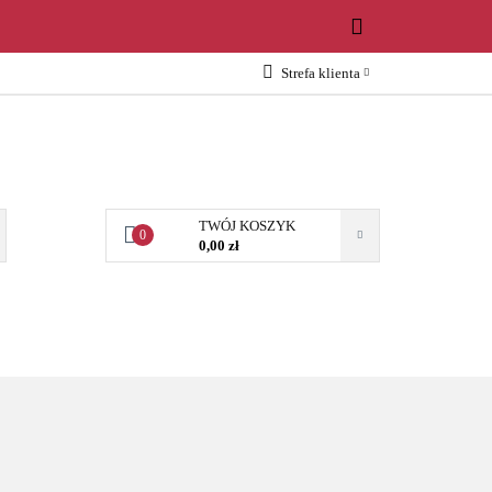
WOŚCI
Strefa klienta
Zaloguj się
Załóż konto
Dodaj zgłoszenie
Zgody cookies
TWÓJ KOSZYK
0
0,00 zł
OŚCI
AKCESORIA
NARZĘDZIA