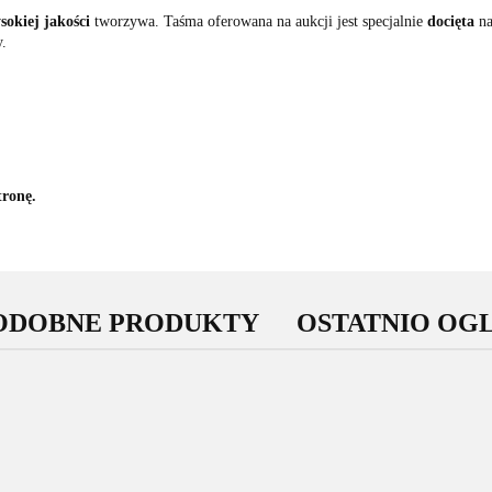
sokiej jakości
tworzywa. Taśma oferowana na aukcji jest specjalnie
docięta
na
y.
tronę.
ODOBNE PRODUKTY
OSTATNIO OG