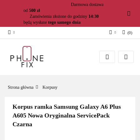
Darmowa dostawa
od
500 zł
Zamówienia złożone do godziny
14:30
będą wysłane
tego samego dnia
(
0
)
Zaloguj się
Załóż konto
Dodaj zgłoszenie
Zgody cookies
Strona główna
Korpusy
Korpus ramka Samsung Galaxy A6 Plus
A605 Nowa Oryginalna ServicePack
Czarna