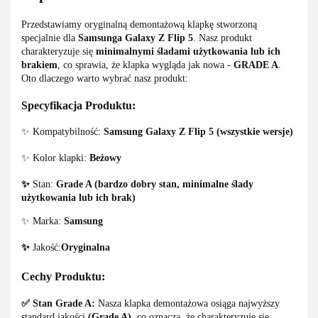
Przedstawiamy oryginalną demontażową klapkę stworzoną
specjalnie dla
Samsunga Galaxy Z Flip 5
. Nasz produkt
charakteryzuje się
minimalnymi śladami użytkowania lub ich
brakiem
, co sprawia, że klapka wygląda jak nowa -
GRADE A
.
Oto dlaczego warto wybrać nasz produkt:
Specyfikacja Produktu:
✨ Kompatybilność:
Samsung Galaxy Z Flip 5 (wszystkie wersje)
✨ Kolor klapki:
Beżowy
✨
Stan:
Grade A (bardzo dobry stan, minimalne ślady
użytkowania lub ich brak)
✨ Marka:
Samsung
✨
Jakość:
Oryginalna
Cechy Produktu:
✅ Stan Grade A:
Nasza klapka demontażowa osiąga najwyższy
standard jakości
(Grade A)
, co oznacza, że charakteryzuje się