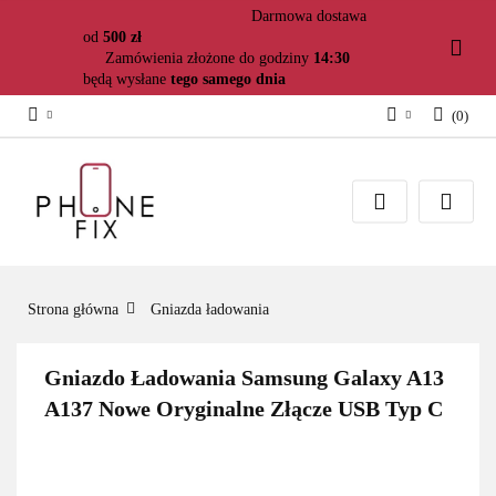
Darmowa dostawa
od
500 zł
Zamówienia złożone do godziny
14:30
będą wysłane
tego samego dnia
(
0
)
Zaloguj się
Załóż konto
Dodaj zgłoszenie
Zgody cookies
Strona główna
Gniazda ładowania
Gniazdo Ładowania Samsung Galaxy A13
A137 Nowe Oryginalne Złącze USB Typ C