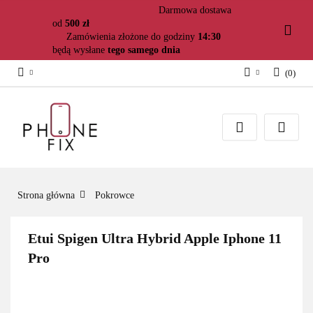
Darmowa dostawa
od
500 zł
Zamówienia złożone do godziny
14:30
będą wysłane
tego samego dnia
(
0
)
Zaloguj się
Załóż konto
Dodaj zgłoszenie
Zgody cookies
Strona główna
Pokrowce
Etui Spigen Ultra Hybrid Apple Iphone 11
Pro