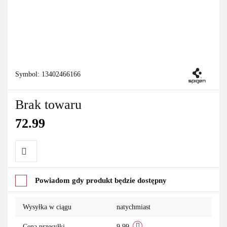
Symbol:
13402466166
Brak towaru
72.99
Do
Powiadom gdy produkt będzie dostępny
przechowalni
Wysyłka w ciągu
natychmiast
Cena przesyłki
9.99