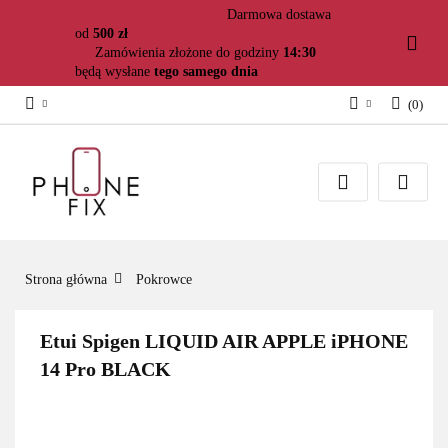
Darmowa dostawa
od
500 zł
Zamówienia złożone do godziny
14:30
będą wysłane
tego samego dnia
(
0
)
Zaloguj się
Załóż konto
Dodaj zgłoszenie
Zgody cookies
Strona główna
Pokrowce
Etui Spigen LIQUID AIR APPLE iPHONE
14 Pro BLACK